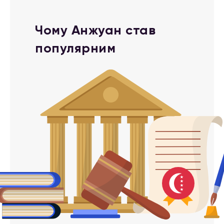
Чому Анжуан став
популярним