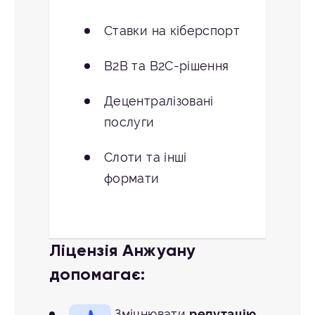
Ставки на кіберспорт
B2B та B2C-рішення
Децентралізовані
послуги
Слоти та інші
формати
Ліцензія Анжуану
допомагає:
Зміцнювати
репутацію