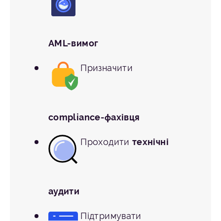
AML-вимог
Призначити
compliance-фахівця
Проходити
технічні
аудити
Підтримувати