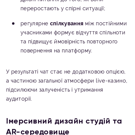
переростають у спірні ситуації;
регулярне
спілкування
між постійними
учасниками формує відчуття спільноти
та підвищує ймовірність повторного
повернення на платформу.
У результаті чат стає не додатковою опцією,
а частиною загальної атмосфери live-казино,
підсилюючи залученість і утримання
аудиторії.
Імерсивний дизайн студій та
AR-середовище