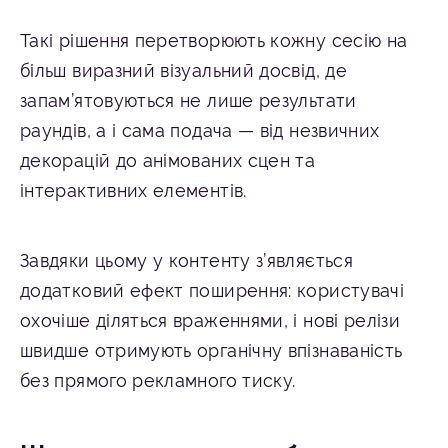
Такі рішення перетворюють кожну сесію на
більш виразний візуальний досвід, де
запам’ятовуються не лише результати
раундів, а і сама подача — від незвичних
декорацій до анімованих сцен та
інтерактивних елементів.
Завдяки цьому у контенту з’являється
додатковий ефект поширення: користувачі
охочіше діляться враженнями, і нові релізи
швидше отримують органічну впізнаваність
без прямого рекламного тиску.