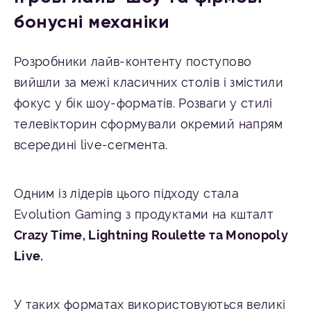
бонусні механіки
Розробники лайв-контенту поступово
вийшли за межі класичних столів і змістили
фокус у бік шоу-форматів. Розваги у стилі
телевікторин сформували окремий напрям
всередині live-сегмента.
Одним із лідерів цього підходу стала
Evolution Gaming з продуктами на кшталт
Crazy Time, Lightning Roulette та Monopoly
Live.
У таких форматах використовуються великі