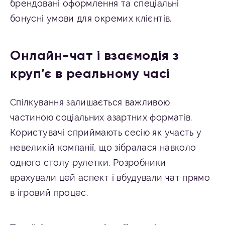
брендовані оформлення та спеціальні
бонусні умови для окремих клієнтів.
Онлайн-чат і взаємодія з
круп’є в реальному часі
Спілкування залишається важливою
частиною соціальних азартних форматів.
Користувачі сприймають сесію як участь у
невеликій компанії, що зібралася навколо
одного столу рулетки. Розробники
врахували цей аспект і вбудували чат прямо
в ігровий процес.