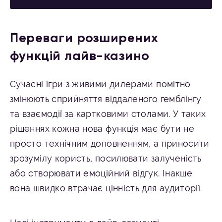
Переваги розширених
функцій лайв-казино
Сучасні ігри з живими дилерами помітно
змінюють сприйняття віддаленого гемблінгу
та взаємодії за картковими столами. У таких
рішеннях кожна нова функція має бути не
просто технічним доповненням, а приносити
зрозумілу користь, посилювати залученість
або створювати емоційний відгук. Інакше
вона швидко втрачає цінність для аудиторії.