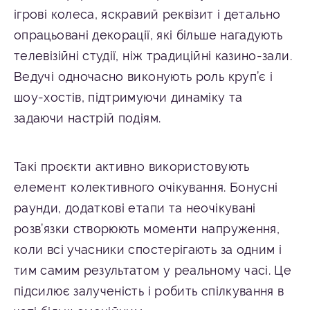
ігрові колеса, яскравий реквізит і детально
опрацьовані декорації, які більше нагадують
телевізійні студії, ніж традиційні казино-зали.
Ведучі одночасно виконують роль круп’є і
шоу-хостів, підтримуючи динаміку та
задаючи настрій подіям.
Такі проєкти активно використовують
елемент колективного очікування. Бонусні
раунди, додаткові етапи та неочікувані
розв’язки створюють моменти напруження,
коли всі учасники спостерігають за одним і
тим самим результатом у реальному часі. Це
підсилює залученість і робить спілкування в