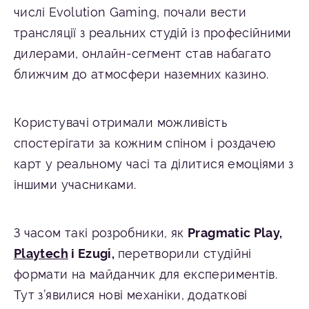
числі Evolution Gaming, почали вести
трансляції з реальних студій із професійними
дилерами, онлайн-сегмент став набагато
ближчим до атмосфери наземних казино.
Користувачі отримали можливість
спостерігати за кожним спіном і роздачею
карт у реальному часі та ділитися емоціями з
іншими учасниками.
З часом такі розробники, як
Pragmatic Play,
Playtech
і Ezugi,
перетворили студійні
формати на майданчик для експериментів.
Тут з’явилися нові механіки, додаткові