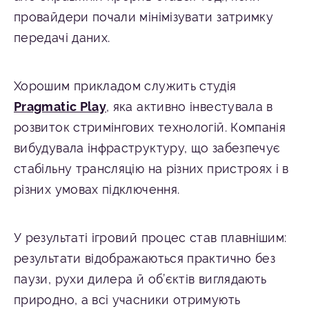
провайдери почали мінімізувати затримку
передачі даних.
Хорошим прикладом служить студія
Pragmatic Play
, яка активно інвестувала в
розвиток стримінгових технологій. Компанія
вибудувала інфраструктуру, що забезпечує
стабільну трансляцію на різних пристроях і в
різних умовах підключення.
У результаті ігровий процес став плавнішим:
результати відображаються практично без
паузи, рухи дилера й об’єктів виглядають
природно, а всі учасники отримують