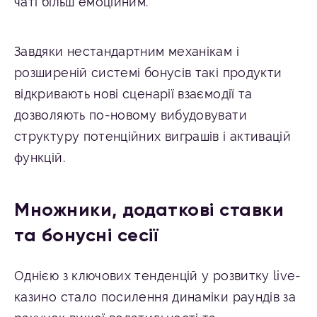
чаті більш емоційним.
Завдяки нестандартним механікам і
розширеній системі бонусів такі продукти
відкривають нові сценарії взаємодії та
дозволяють по-новому вибудовувати
структуру потенційних виграшів і активацій
функцій.
Множники, додаткові ставки
та бонусні сесії
Однією з ключових тенденцій у розвитку live-
казино стало посилення динаміки раундів за