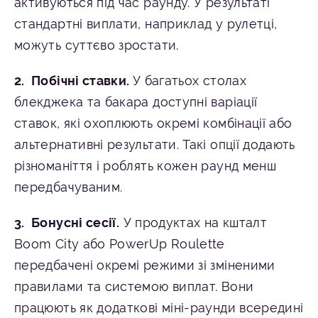
активуються під час раунду. У результаті
стандартні виплати, наприклад у рулетці,
можуть суттєво зростати.
Побічні ставки.
У багатьох столах
блекджека та бакара доступні варіації
ставок, які охоплюють окремі комбінації або
альтернативні результати. Такі опції додають
різноманіття і роблять кожен раунд менш
передбачуваним.
Бонусні сесії.
У продуктах на кшталт
Boom City або PowerUp Roulette
передбачені окремі режими зі зміненими
правилами та системою виплат. Вони
працюють як додаткові міні-раунди всередині