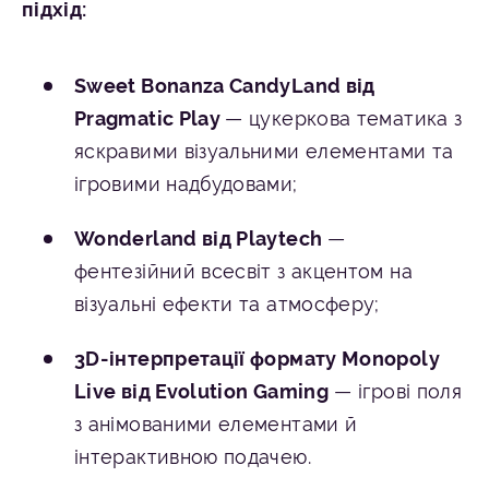
підхід:
Sweet Bonanza CandyLand від
Pragmatic Play
— цукеркова тематика з
яскравими візуальними елементами та
ігровими надбудовами;
Wonderland від Playtech
—
фентезійний всесвіт з акцентом на
візуальні ефекти та атмосферу;
3D-інтерпретації формату Monopoly
Live від Evolution Gaming
— ігрові поля
з анімованими елементами й
інтерактивною подачею.