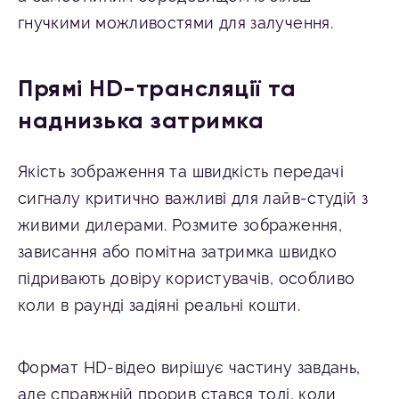
гнучкими можливостями для залучення.
Прямі HD-трансляції та
наднизька затримка
Якість зображення та швидкість передачі
сигналу критично важливі для лайв-студій з
живими дилерами. Розмите зображення,
зависання або помітна затримка швидко
підривають довіру користувачів, особливо
коли в раунді задіяні реальні кошти.
Формат HD-відео вирішує частину завдань,
але справжній прорив стався тоді, коли