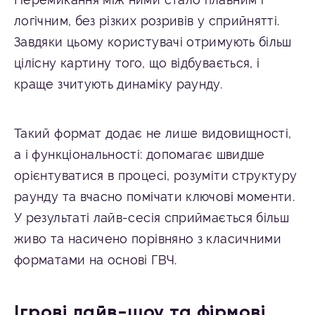
логічним, без різких розривів у сприйнятті.
Завдяки цьому користувачі отримують більш
цілісну картину того, що відбувається, і
краще зчитують динаміку раунду.
Такий формат додає не лише видовищності,
а і функціональності: допомагає швидше
орієнтуватися в процесі, розуміти структуру
раунду та вчасно помічати ключові моменти.
У результаті лайв-сесія сприймається більш
живо та насичено порівняно з класичними
форматами на основі ГВЧ.
Ігрові лайв-шоу та фірмові