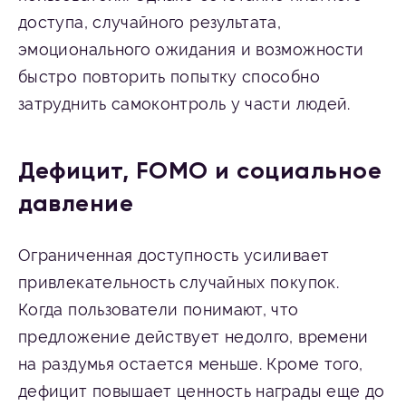
доступа, случайного результата,
эмоционального ожидания и возможности
быстро повторить попытку способно
затруднить самоконтроль у части людей.
Дефицит, FOMO и социальное
давление
Ограниченная доступность усиливает
привлекательность случайных покупок.
Когда пользователи понимают, что
предложение действует недолго, времени
на раздумья остается меньше. Кроме того,
дефицит повышает ценность награды еще до