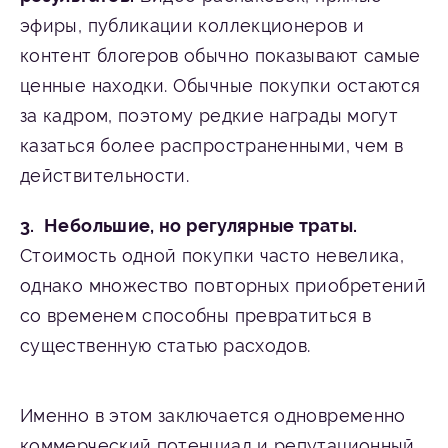
эфиры, публикации коллекционеров и
контент блогеров обычно показывают самые
ценные находки. Обычные покупки остаются
за кадром, поэтому редкие награды могут
казаться более распространенными, чем в
действительности.
Небольшие, но регулярные трат
ы.
Стоимость одной покупки часто невелика,
однако множество повторных приобретений
со временем способны превратиться в
существенную статью расходов.
Именно в этом заключается одновременно
коммерческий потенциал и репутационный