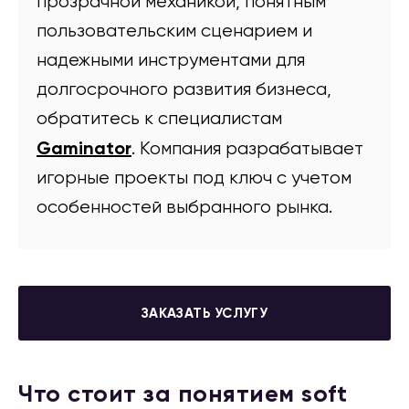
прозрачной механикой, понятным
пользовательским сценарием и
надежными инструментами для
долгосрочного развития бизнеса,
обратитесь к специалистам
Gaminator
. Компания разрабатывает
игорные проекты под ключ с учетом
особенностей выбранного рынка.
ЗАКАЗАТЬ УСЛУГУ
Что стоит за понятием soft