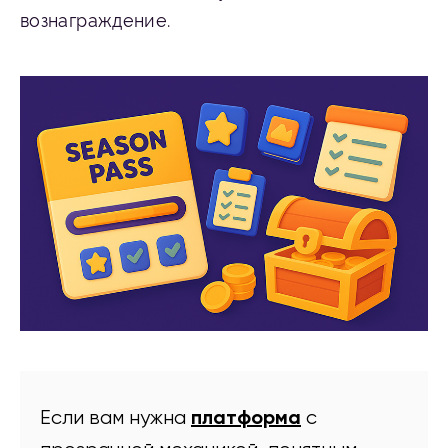
вознаграждение.
платформа
Если вам нужна
с