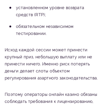
установленном уровне возврата
средств (RTP);
обязательном независимом
тестировании.
Исход каждой сессии может принести
крупный приз, небольшую выплату или не
принести ничего. Именно риск потерять
деньги делает слоты объектом
регулирования азартного законодательства.
Поэтому операторы онлайн казино обязаны
соблюдать требования к лицензированию,