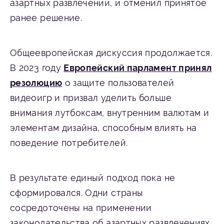
азартных развлечений, и отменил принятое
ранее решение.
Общеевропейская дискуссия продолжается.
В 2023 году
Европейский парламент принял
резолюцию
о защите пользователей
видеоигр и призвал уделить больше
внимания лутбоксам, внутренним валютам и
элементам дизайна, способным влиять на
поведение потребителей.
В результате единый подход пока не
сформировался. Одни страны
сосредоточены на применении
законодательства об азартных развлечениях,