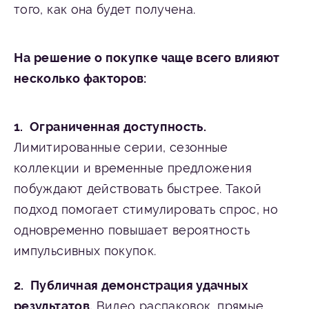
того, как она будет получена.
На решение о покупке чаще всего влияют
несколько факторов:
Ограниченная доступность.
Лимитированные серии, сезонные
коллекции и временные предложения
побуждают действовать быстрее. Такой
подход помогает стимулировать спрос, но
одновременно повышает вероятность
импульсивных покупок.
Публичная демонстрация удачных
результатов.
Видео распаковок, прямые