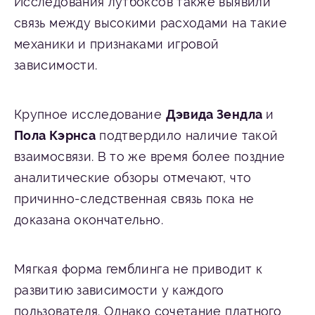
Исследования лутбоксов также выявили
связь между высокими расходами на такие
механики и признаками игровой
зависимости.
Крупное исследование
Дэвида
Зендла
и
Пола
Кэрнса
подтвердило наличие такой
взаимосвязи. В то же время более поздние
аналитические обзоры отмечают, что
причинно-следственная связь пока не
доказана окончательно.
Мягкая форма гемблинга не приводит к
развитию зависимости у каждого
пользователя. Однако сочетание платного