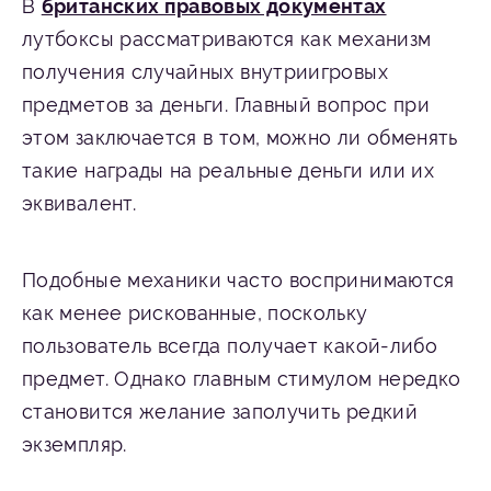
В
британских правовых документах
лутбоксы рассматриваются как механизм
получения случайных внутриигровых
предметов за деньги. Главный вопрос при
этом заключается в том, можно ли обменять
такие награды на реальные деньги или их
эквивалент.
Подобные механики часто воспринимаются
как менее рискованные, поскольку
пользователь всегда получает какой-либо
предмет. Однако главным стимулом нередко
становится желание заполучить редкий
экземпляр.