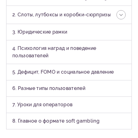
2. Слоты, лутбоксы и коробки-сюрпризы
3. Юридические рамки
4. Психология наград и поведение
пользователей
5. Дефицит, FOMO и социальное давление
6. Разные типы пользователей
7. Уроки для операторов
8. Главное о формате soft gambling