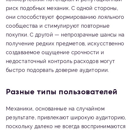
риск подобных механик. С одной стороны,
они способствуют формированию лояльного
сообщества и стимулируют повторные
покупки. С другой — непрозрачные шансы на
получение редких предметов, искусственно
создаваемое ощущение срочности и
недостаточный контроль расходов могут
быстро подорвать доверие аудитории.
Разные типы пользователей
Механики, основанные на случайном
результате, привлекают широкую аудиторию,
поскольку далеко не всегда воспринимаются